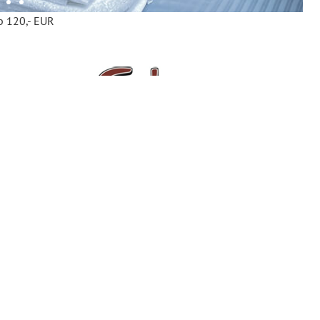
b 120,- EUR
Öffnungszeiten
R
Montag = Im Restaurant nur kleine À la carte Karte
Mo. bis Sa.
18:00 - 21:00 Uhr
Sonntagsbrunch all incl.
10:30 - 14:00 Uhr