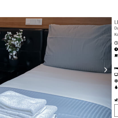
L
D
Ko