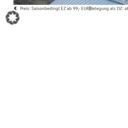
Preis: Saisonbedingt EZ ab 99,- EUR
Belegung als DZ: a
Schulz Classic - Hotel & Hochzeitsmeisterei
Höltystraße 11 |
31535 Neustadt a.Rbge.
+49 5034 1844
info@schulz-restaurant.de
schulz-restaurant.de
Jetzt zum Newsletter anmelden